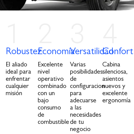
1
2
3
4
Robustez
Economía
Versatilidad
Confort
El aliado
Excelente
Varias
Cabina
ideal para
nivel
posibilidades
silenciosa,
enfrentar
operativo
de
asientos
cualquier
combinado
configuracion
nuevos y
misión
con un
para
excelente
bajo
adecuarse
ergonomía
consumo
a las
de
necesidades
combustible
de tu
negocio