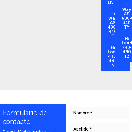
LIviano
Hi
Way
Hi
AS
Way
600-
AS
440
490-
TY
440
T
Hi
Lan
Hi
740-
Land
480
410-
TZ
440
N
Formulario de
contacto
Completá el formulario y