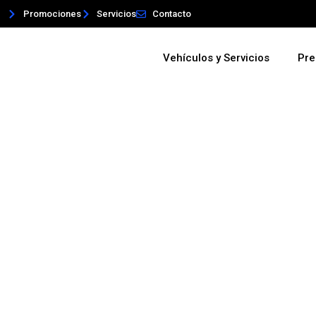
Promociones
Servicios
Contacto
Vehículos y Servicios
Pre
El IVECO S
presente en
Nacional de