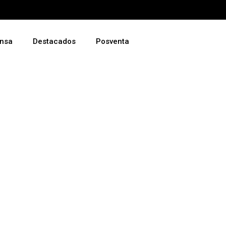
nsa
Destacados
Posventa
-WAY dijo
 la Fiesta
 la Vendimia