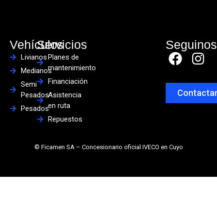
Vehículos
Servicios
Seguino
Livianos
Planes de
mantenimiento
Medianos
Financiación
Semi
Contacta
Pesados
Asistencia
en ruta
Pesados
Repuestos
© Ficamen SA – Concesionario oficial IVECO en Cuyo