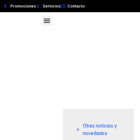
Promociones
Servicios
Contacto
Vehículos y Servicios
¡Somos Top Dealer Oro!
Otras noticias y
novedades